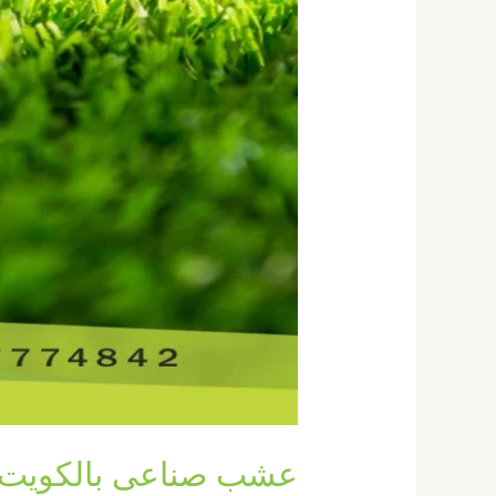
عشب صناعى بالكويت 67774842| مزايا العشب الصناع