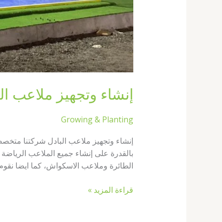
إنشاء وتجهيز ملاعب البادل67774842|ملاعب بادل
Growing & Planting
إنشاء وتجهيز ملاعب البادل شركتنا متخص
بالقدرة على إنشاء جميع الملاعب الرياضة 
الطائرة وملاعب الاسكواش، كما ايضا نقوم ب
قراءة المزيد »