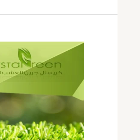
عشب
صناعى
بالكويت
67774842|
مزايا
العشب
الصناعي