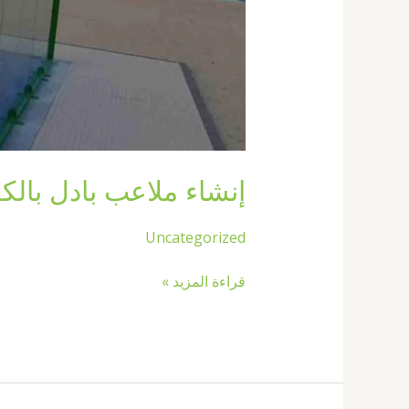
إنشاء ملاعب بادل بالكويت67774842|ملاعب بادل 
Uncategorized
قراءة المزيد »