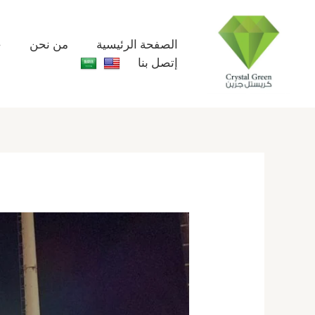
خطي
لى
لمحتوى
الصفحة الرئيسية
من نحن
خ
إتصل بنا
إنشاء
وتجهيز
ملاعب
البادل67774842|
ملاعب
بادل