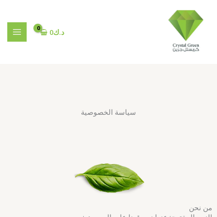
خطي
لى
لمحتوى
د.ك
0
سياسة الخصوصية
من نحن
النص المقترح: عنوان موقعنا على الويب هو: