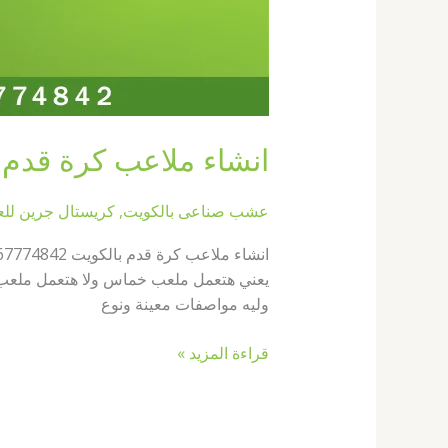
انشاء ملاعب كرة قدم بالكويت 67774842|عش
عشب صناعى بالكويت
,
كريستال جرين لل
وليه مواصفات معينة ونوع
قراءة المزيد »