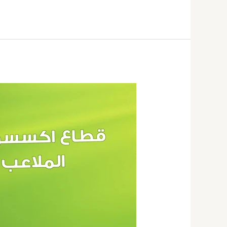
انشاء
ملاعب
كرة
قدم
بالكويت
67774842|
عشب
صناعى
بالكويت