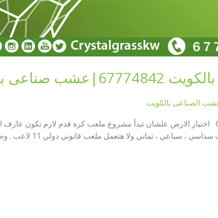
ب صناعى بالكويت
عشب الصناعى بالكويت
انشاء ملاعب كرة قدم بالكويت 67774842 اختيار الارض علشان تبدأ مشروع ملعب كرة قدم لا
يعني هتعمل ملعب خماس ولا هت