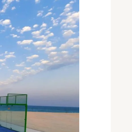
إنشاء
ملعب
بادل
الكويت67774842|
انشاء
ملاعب
الكويت