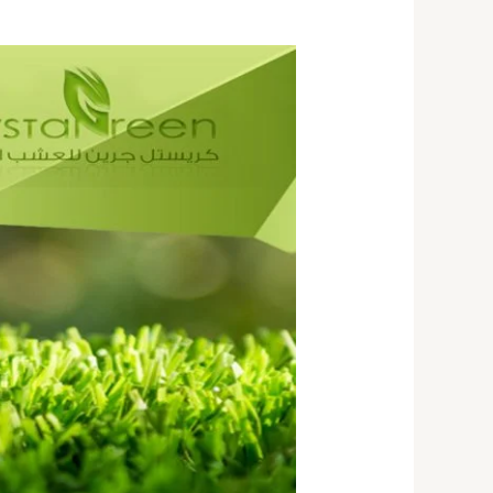
عشب
صناعى
بالكويت
67774842|
مزايا
العشب
الصناعي