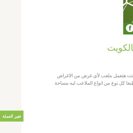
زم تكون عارف انت هتعمل ملعب لأي غرض من الاغراض
عمل ملعب سداسي ، سباعي ، ثماني ولا هتعمل ملعب قانوني دولي 11 لاعب . وطبعا كل نوع من انواع الملاعب ليه مساحة
تغير العملة