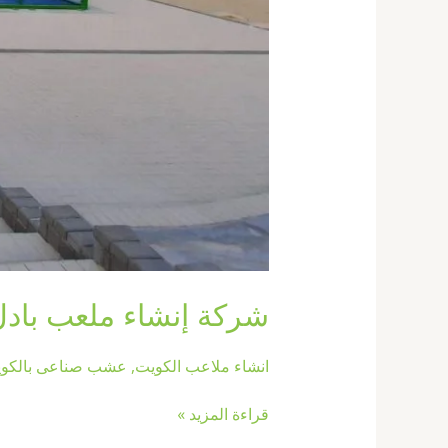
شركة إنشاء ملعب بادل الكويت67774842|انش
انشاء ملاعب الكويت
,
عشب صناعى بالكو
قراءة المزيد »