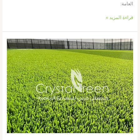
العامة:
قراءة المزيد »
انشاء
ملاعب
كرة
قدم
الكويت67774842|
انشاء
ملاعب
الكويت