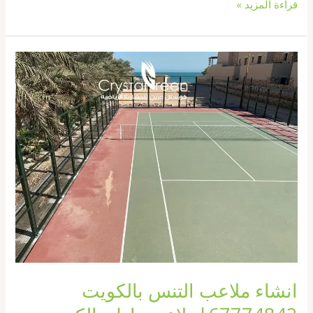
قراءة المزيد »
انشاء
ملاعب
التنس
بالكويت
67774842|
ملاعب
بادل
بالكويت
انشاء ملاعب التنس بالكويت