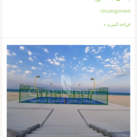
Uncategorized
قراءة المزيد »
شركة
إنشاء
ملعب
بادل
الكويت67774842|
انشاء
ملاعب
الكويت