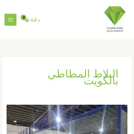
خطي
لى
لمحتوى
د.ك
0
البلاط المطاطي
بالكويت
تجهيز
ملاعب
بادل
بالكويت67774842|