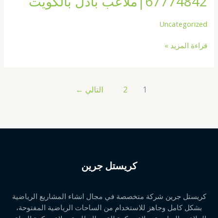
67774842|ملاعب بادل بالكويت
Uncategorized
قراءة المزيد »
1
2
التالي
←
كريستل جرين
كريستل جرين شركة متخصصة في مجال انشاء المشاريع الرياضية
بشكل كامل وجاهز للاستخدام من الساحات الرياضية المفتوحة،