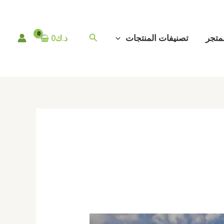
البحث
متجر
تصنيفات المنتجات
د.ك
0