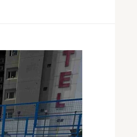
تجهيز
وانشاء
ملاعب
بادل
بالكويت67774842|
انشاء
ملاعب
بادل
بالكويت