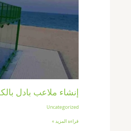
إنشاء ملاعب بادل بالكويت67774842|ملاعب بادل 
Uncategorized
قراءة المزيد »