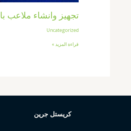
تجهيز وانشاء ملاعب بادل بالكويت67774842|انش
Uncategorized
قراءة المزيد »
كريستل جرين