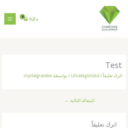
خطي
لى
لمحتوى
د.ك
0
Test
اترك تعليقاً
/
Uncategorized
/ بواسطة
crystalgrasskw
المقالة التالية
←
اترك تعليقاً