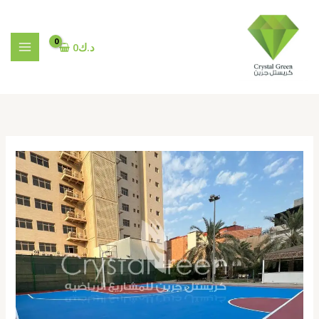
خطي
لى
لمحتوى
د.ك
0