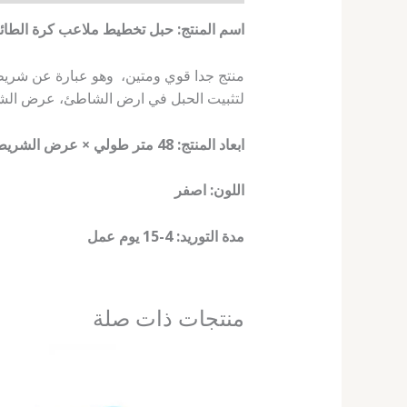
اسم المنتج: حبل تخطيط ملاعب كرة الطائ
منتج جدا قوي ومتين، وهو عبارة عن شري
لتثبيت الحبل في ارض الشاطئ، عرض الشريط (5) سم مكون من (4) خطوط (2) منها بطول (8) متر، (2) خط 
ابعاد المنتج: 48 متر طولي × عرض الشريط 5 سم
اللون: اصفر
مدة التوريد: 4-15 يوم عمل
منتجات ذات صلة