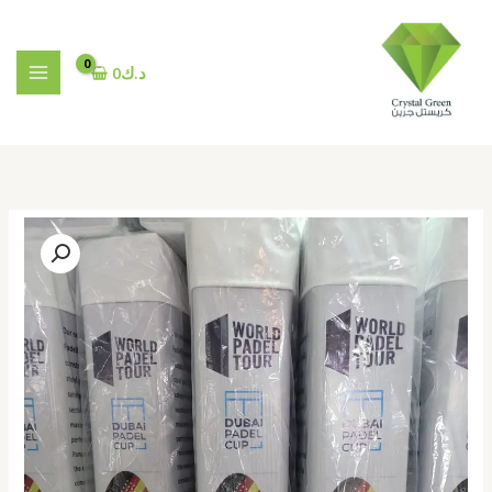
خطي
لى
لمحتوى
د.ك
0