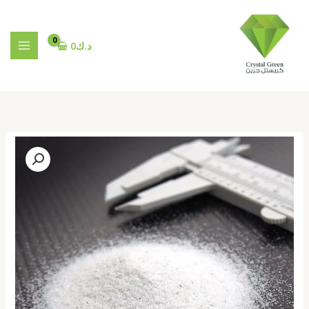
خطي
لى
لمحتوى
د.ك
0