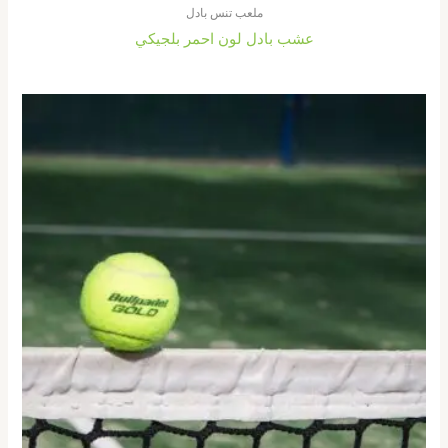
ملعب تنس بادل
عشب بادل لون احمر بلجيكي