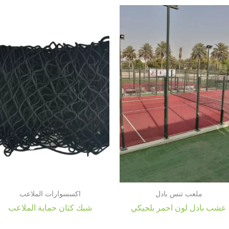
ملعب تنس بادل
اكسسوارات الملاعب
عشب بادل لون احمر بلجيكي
شبك كتان حماية الملاعب