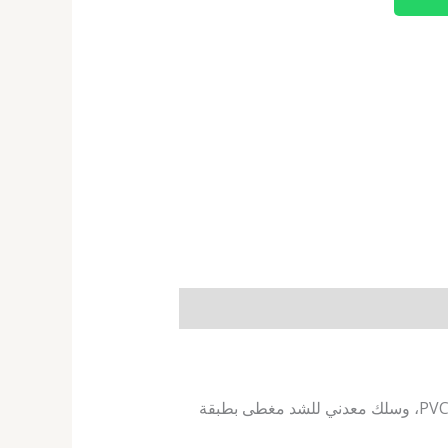
شبكة أعمدة ملاعب تنس بادل خيط متين – شبكة وحدة هدف ملعب تنس بادل لملعب فردي، طبقة علوية من الـ PVC، وسلك معدني للشد مغطى بطبقة