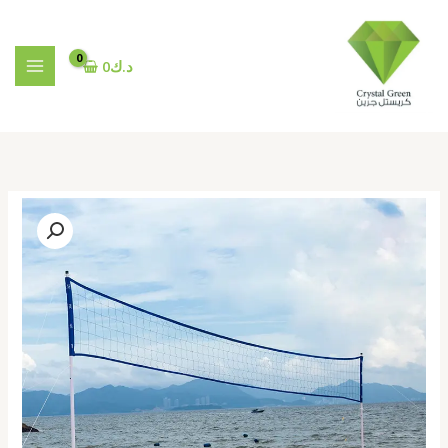
خطي
لى
لمحتوى
د.ك
0