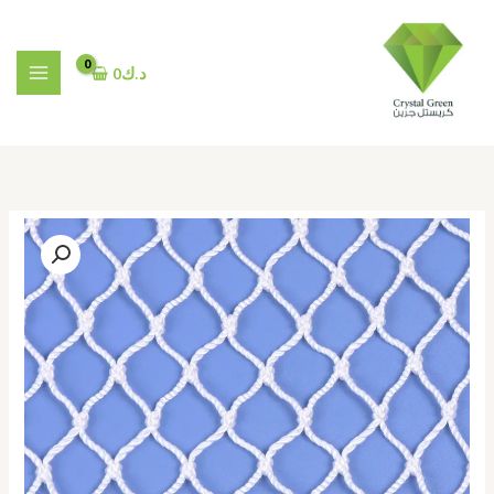
خطي
لى
لمحتوى
د.ك
0