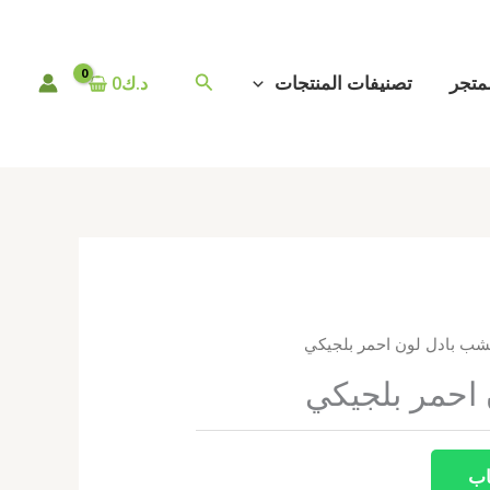
البحث
متجر
تصنيفات المنتجات
د.ك
0
شب بادل لون احمر بلجيكي
احمر بلجيكي
اب