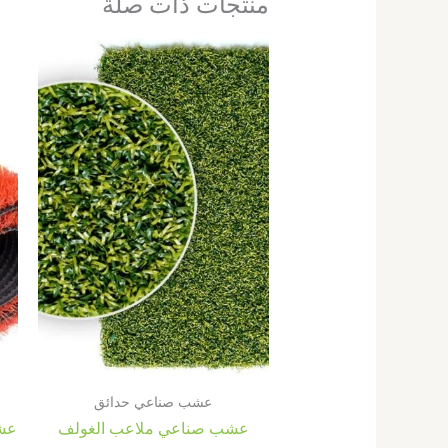
منتجات ذات صلة
عشب صناعي حدائق
عشب صناعي ملاعب الغولف
عشب