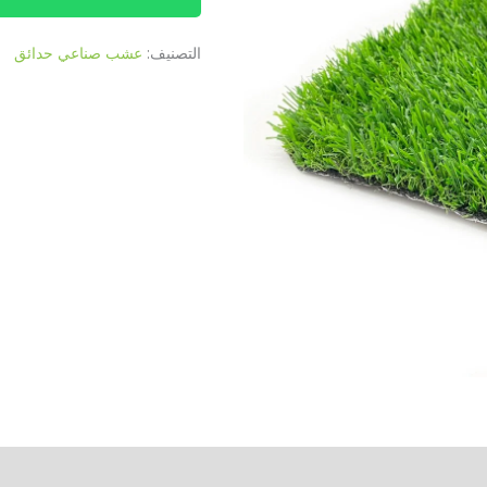
التصنيف:
عشب صناعي حدائق