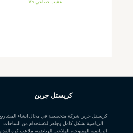
عشب صناعي VS
كريستل جرين
كريستل جرين شركة متخصصة في مجال انشاء المشاريع
الرياضية بشكل كامل وجاهز للاستخدام من الساحات
الرياضية المفتوحة، الملاعب الرياضية، ملاعب كرة القدم