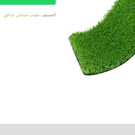
التصنيف:
عشب صناعي حدائق