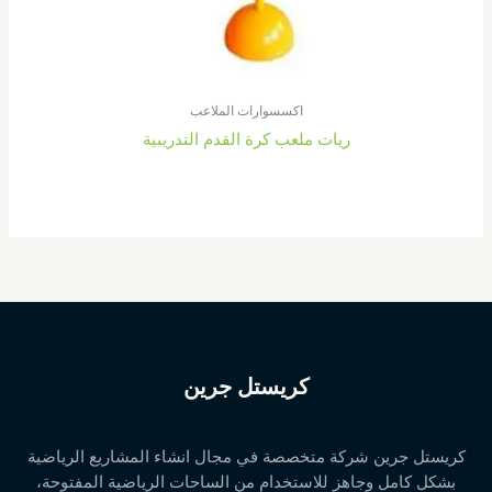
اكسسوارات الملاعب
ريات ملعب كرة القدم التدريبية
كريستل جرين
كريستل جرين شركة متخصصة في مجال انشاء المشاريع الرياضية
بشكل كامل وجاهز للاستخدام من الساحات الرياضية المفتوحة،