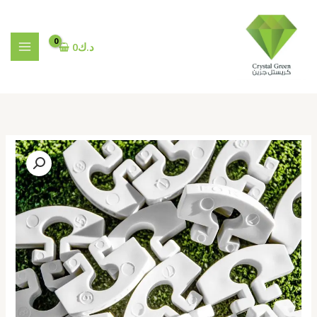
خطي
لى
لمحتوى
د.ك
0