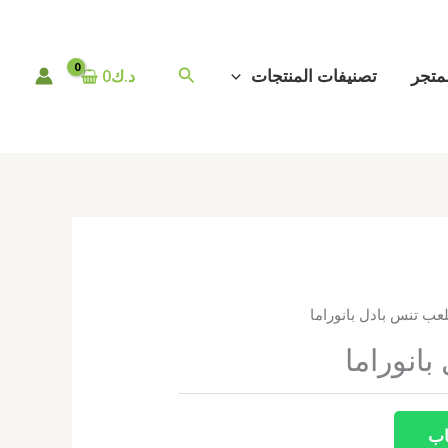
البحث
متجر
تصنيفات المنتجات
د.ك
0
عب تنس بادل بانوراما
انوراما
اب