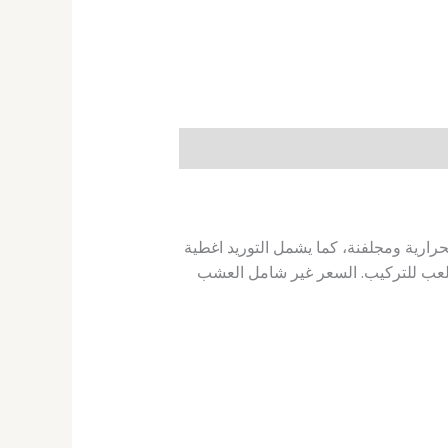
(2.8) مم جميع الاجزاء مطلية بالبودرة الحرارية ومجلفنة، كما يشمل التوريد اغطية
 احتياجات الملعب للتركيب. السعر غير شامل العشب