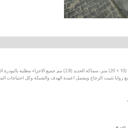
توريد هيكل ملعب تنس بادل بانوراما قياس (10 × 20) متر، سماكة الحديد 
ة، وبراغي بمعدن النيكل (10) مم مع زوايا تثبيت الزجاج ويشمل اعمدة الهدف والشبكة وكل